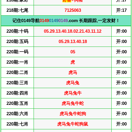
218期:家野
野兽
+狗猪
开:17
218期:七尾
7125063
开:17
记住0149导航
0149
0149
0149
.com 长期跟踪,一定发财！
220期:十码
05.29.13.40.18.02.21.43.11.12
开:00
220期:五码
05.29.13.40.18
开:00
220期:一码
05
开:00
220期:一肖
虎
开:00
220期:二肖
虎马
开:00
220期:三肖
虎马兔
开:00
220期:四肖
虎马兔牛
开:00
220期:五肖
虎马兔牛蛇
开:00
220期:六肖
虎马兔牛蛇狗
开:00
220期:七肖
虎马兔牛蛇狗鼠
开:00