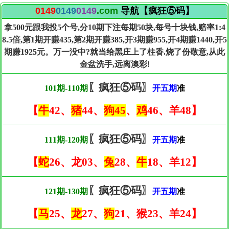
0149
0149
0149
.com
导航【疯狂⑤码】
拿500元跟我投5个号,分10期下注每期50块,每号十块钱,赔率1:4
8.5倍,第1期开赚435,第2期开赚385,开3期赚955,开4期赚1440,开5
期赚1925元。万一没中?就当给黑庄上了柱香.烧了份敬意,从此
金盆洗手,远离澳彩!
〖疯狂⑤码〗
101期-110期
开五期
准
【
牛
42、
猪
44、
狗45
、
鸡
46、羊48】
〖疯狂⑤码〗
111期-120期
开五期
准
【
蛇
26、龙03、
兔
28、
牛
18、羊12】
〖疯狂⑤码〗
121期-130期
开五期
准
【
马
25、
龙
27、
狗
21、猴23、羊24】