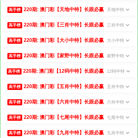
220期: 澳门彩【天地中特】长跟必赢
天地中特
高手榜
220期: 澳门彩【三肖中特】长跟必赢
三肖中特
高手榜
220期: 澳门彩【大小中特】长跟必赢
大小中特
高手榜
220期: 澳门彩【家野中特】长跟必赢
家野中特
高手榜
220期: 澳门彩【12码中特】长跟必赢
12码中特
高手榜
220期: 澳门彩【五肖中特】长跟必赢
五肖中特
高手榜
220期: 澳门彩【六肖中特】长跟必赢
六肖中特
高手榜
220期: 澳门彩【七尾中特】长跟必赢
七尾中特
高手榜
220期: 澳门彩【九肖中特】长跟必赢
九肖中特
高手榜