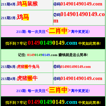
鸡
马
鼠猴
014901490149.com
211期4肖:
④码
014901490149.co
②码
鸡
马
211期2肖:
m
<
二肖中
>
211期: 每一次关注
离中奖更近!
0149
0149
0149
.com
找不到？牢记
中奖如此简单!
记住:
0149
0149
0149
.com 赚钱就是这么简单!
虎猪
猴
牛兔马
014901490149.com
213期6肖:
⑥码
虎猪
猴
牛
014901490149.com
213期4肖:
④码
<
三肖中
>
213期: 每一次关注
离中奖更近!
0149
0149
0149
.com
找不到？牢记
中奖如此简单!