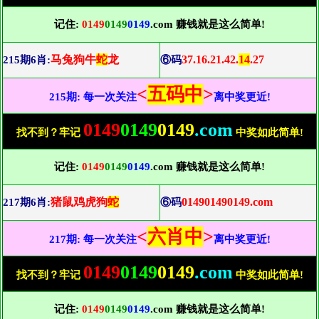
记住:
0149
0149
0149
.com 赚钱就是这么简单!
马兔狗牛
蛇
龙
37.16.21.42.
14
.27
215期6肖:
⑥码
<
五码中
>
215期: 每一次关注
离中奖更近!
0149
0149
0149
.com
找不到？牢记
中奖如此简单!
记住:
0149
0149
0149
.com 赚钱就是这么简单!
猪鼠鸡虎狗
蛇
014901490149.com
217期6肖:
⑥码
<
六肖中
>
217期: 每一次关注
离中奖更近!
0149
0149
0149
.com
找不到？牢记
中奖如此简单!
记住:
0149
0149
0149
.com 赚钱就是这么简单!