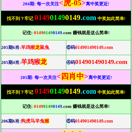
<
虎-05
>
204期: 每一次关注
离中奖更近!
0149
0149
0149
.com
找不到？牢记
中奖如此简单!
记住:
0149
0149
0149
.com 赚钱就是这么简单!
羊鸡猴
龙
鼠兔
014901490149.com
205期6肖:
⑥码
羊鸡猴
龙
014901490149.com
205期4肖:
④码
<
四肖中
>
205期: 每一次关注
离中奖更近!
0149
0149
0149
.com
找不到？牢记
中奖如此简单!
记住:
0149
0149
0149
.com 赚钱就是这么简单!
狗虎马羊兔
猴
014901490149.com
206期6肖:
⑥码