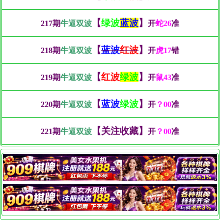
【
绿波
蓝波
】
217期
牛逼双波
开
蛇26
准
【
蓝波
红波
】
218期
牛逼双波
开
虎17
错
【
红波
绿波
】
219期
牛逼双波
开
鼠43
准
【
蓝波
绿波
】
220期
牛逼双波
开
？00
准
【关注收藏】
221期
牛逼双波
开
？00
准