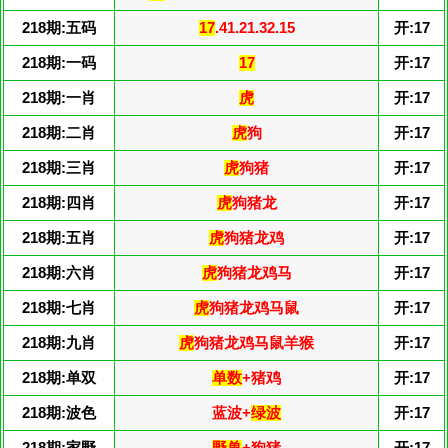
218期:五码
17
.41.21.32.15
开:17
218期:一码
17
开:17
218期:一肖
虎
开:17
218期:二肖
虎
狗
开:17
218期:三肖
虎
狗猪
开:17
218期:四肖
虎
狗猪龙
开:17
218期:五肖
虎
狗猪龙鸡
开:17
218期:六肖
虎
狗猪龙鸡马
开:17
218期:七肖
虎
狗猪龙鸡马鼠
开:17
218期:九肖
虎
狗猪龙鸡马鼠羊猴
开:17
218期:单双
单数
+猪鸡
开:17
218期:波色
蓝波+
绿波
开:17