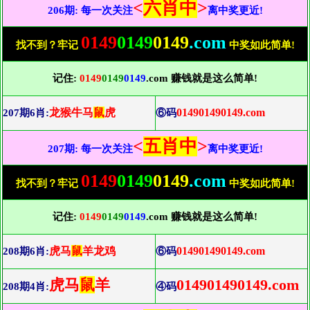
<
六肖中
>
206期: 每一次关注
离中奖更近!
0149
0149
0149
.com
找不到？牢记
中奖如此简单!
记住:
0149
0149
0149
.com 赚钱就是这么简单!
龙猴牛马
鼠
虎
014901490149.com
207期6肖:
⑥码
<
五肖中
>
207期: 每一次关注
离中奖更近!
0149
0149
0149
.com
找不到？牢记
中奖如此简单!
记住:
0149
0149
0149
.com 赚钱就是这么简单!
虎马
鼠
羊龙鸡
014901490149.com
208期6肖:
⑥码
虎马
鼠
羊
014901490149.com
208期4肖:
④码